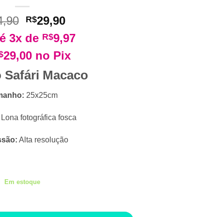
O
O
4,90
29,90
R$
preço
preço
é 3x de
9,97
R$
original
atual
era:
é:
29,00
no Pix
$
R$34,90.
R$29,90.
 Safári Macaco
manho:
25x25cm
Lona fotográfica fosca
ssão:
Alta resolução
Em estoque
ntidade