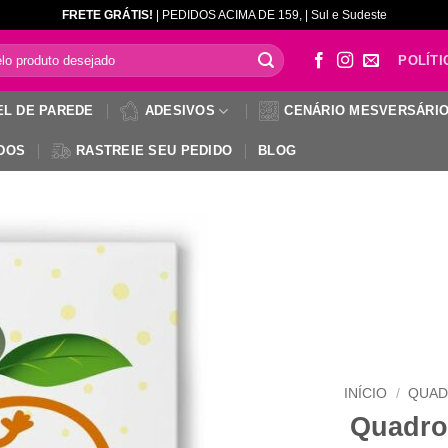
FRETE GRÁTIS!
| PEDIDOS ACIMA DE 159, | Sul e Sudeste
POLÍTI
EL DE PAREDE
ADESIVOS
CENÁRIO MESVERSÁRI
DOS
RASTREIE SEU PEDIDO
BLOG
INÍCIO
/
QUAD
Quadro