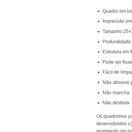
Quadro em lon
Impressão em 
Tamanho 25×
Profundidade
Estrutura em 
Pode ser fixa
Fácil de limp
Não absorve 
Não mancha
Não desbota
Os quadrinhos pa
desenvolvidos co
recebendo um prod