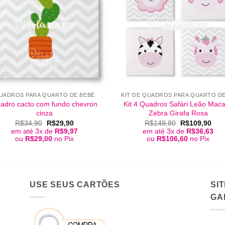
+
UADROS PARA QUARTO DE BEBÊ
adro cacto com fundo chevron
Kit 4 Quadros Safári Leão Mac
cinza
Zebra Girafa Rosa
O
O
O
O
R$
34,90
R$
29,90
R$
149,80
R$
109,90
preço
preço
preço
pre
em até 3x de
R$
9,97
em até 3x de
R$
36,63
original
atual
original
atua
ou
R$
29,00
no Pix
ou
R$
106,60
no Pix
era:
é:
era:
é:
R$34,90.
R$29,90.
R$149,80.
R$1
USE SEUS CARTÕES
SI
GA