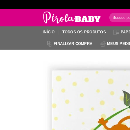
Skip
to
Pesquisar
content
por:
INÍCIO
TODOS OS PRODUTOS
PAP
FINALIZAR COMPRA
MEUS PEDI