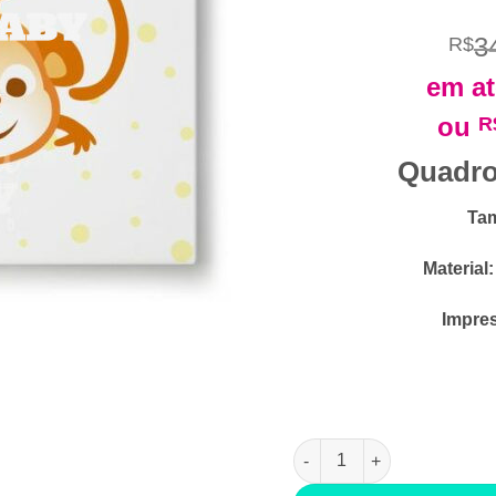
3
R$
em at
ou
R
Quadro
Ta
Material:
Impre
Quadro Safári Macaco qua