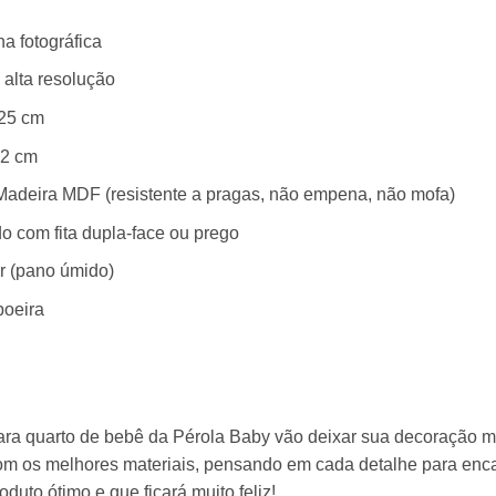
a fotográfica
alta resolução
25 cm
 2 cm
Madeira MDF (resistente a pragas, não empena, não mofa)
do com fita dupla-face ou prego
ar (pano úmido)
poeira
ra quarto de bebê da Pérola Baby vão deixar sua decoração mu
m os melhores materiais, pensando em cada detalhe para encan
uto ótimo e que ficará muito feliz!