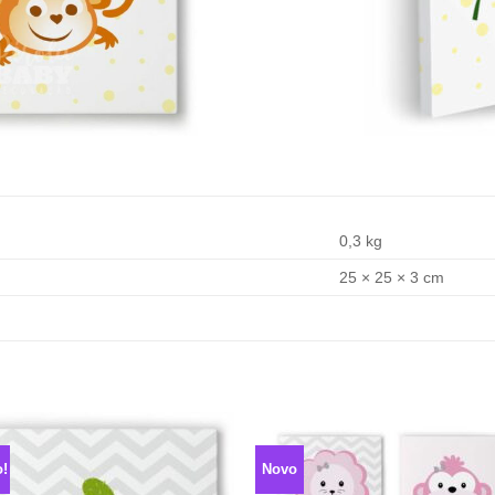
0,3 kg
25 × 25 × 3 cm
o!
Novo