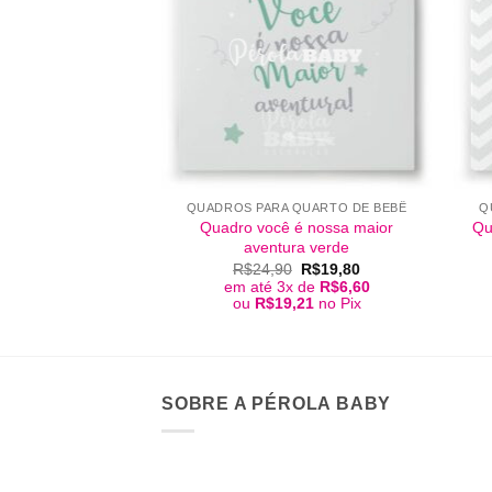
+
+
QUADROS PARA QUARTO DE BEBÊ
Q
Quadro você é nossa maior
Qu
aventura verde
O
O
R$
24,90
R$
19,80
preço
preço
em até 3x de
R$
6,60
original
atual
ou
R$
19,21
no Pix
era:
é:
R$24,90.
R$19,80.
SOBRE A PÉROLA BABY