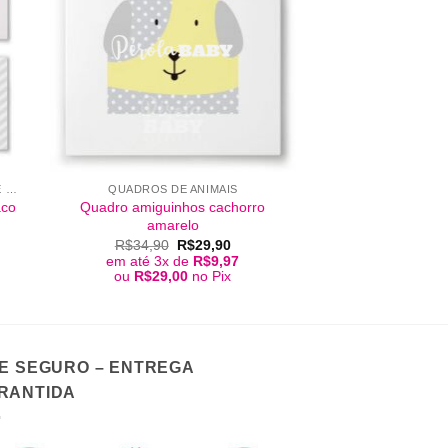
+
KIT DE QUADROS PARA QUARTO DE BEBÊ
QUADROS DE ANIMAIS
aco
Quadro amiguinhos cachorro
amarelo
O
O
R$
34,90
R$
29,90
ço
preço
preço
em até 3x de
R$
9,97
l
original
atual
ou
R$
29,00
no Pix
era:
é:
09,90.
R$34,90.
R$29,90.
TE SEGURO – ENTREGA
RANTIDA