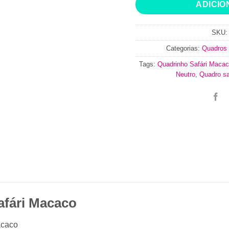
ADICIO
SKU
Categorias:
Quadros 
Tags:
Quadrinho Safári Maca
Neutro
,
Quadro sa
afári Macaco
acaco