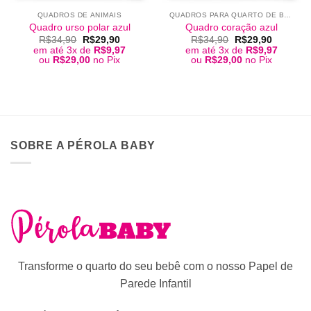
QUADROS DE ANIMAIS
QUADROS PARA QUARTO DE BEBÊ
Quadro urso polar azul
Quadro coração azul
O
O
O
O
R$
34,90
R$
29,90
R$
34,90
R$
29,90
preço
preço
preço
preço
em até 3x de
R$
9,97
em até 3x de
R$
9,97
original
atual
original
atual
ou
R$
29,00
no Pix
ou
R$
29,00
no Pix
era:
é:
era:
é:
R$34,90.
R$29,90.
R$34,90.
R$29,90
SOBRE A PÉROLA BABY
Transforme o quarto do seu bebê com o nosso Papel de
Parede Infantil