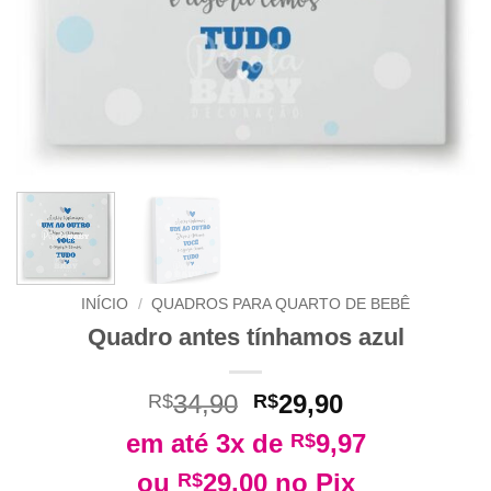
INÍCIO
/
QUADROS PARA QUARTO DE BEBÊ
Quadro antes tínhamos azul
O
O
34,90
29,90
R$
R$
preço
preço
em até 3x de
9,97
R$
original
atual
era:
é:
ou
29,00
no Pix
R$