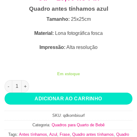
R$34,90.
R$29,90.
Quadro antes tínhamos azul
Tamanho:
25x25cm
Material:
Lona fotográfica fosca
Impressão:
Alta resolução
Em estoque
Quadro antes tínhamos azul quantidade
ADICIONAR AO CARRINHO
SKU:
qdkombisurf
Categoria:
Quadros para Quarto de Bebê
Tags:
Antes tínhamos
,
Azul
,
Frase
,
Quadro antes tínhamos
,
Quadro