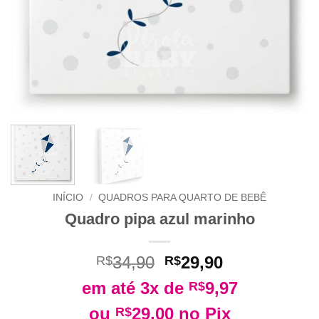
INÍCIO
/
QUADROS PARA QUARTO DE BEBÊ
Quadro pipa azul marinho
O
O
34,90
29,90
R$
R$
preço
preço
em até 3x de
9,97
R$
original
atual
era:
é:
ou
29,00
no Pix
R$