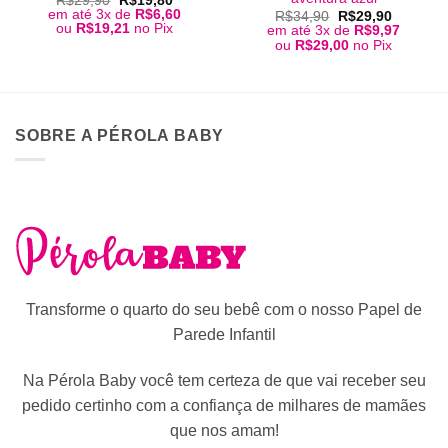
R$
29,90
R$
19,80
preço
preço
em até 3x de
R$
6,60
O
O
R$
34,90
R$
29,90
original
atual
preço
preço
ou
R$
19,21
no Pix
em até 3x de
R$
9,97
era:
é:
original
atual
ou
R$
29,00
no Pix
R$29,90.
R$19,80.
era:
é:
R$34,90.
R$29,90
SOBRE A PÉROLA BABY
Transforme o quarto do seu bebê com o nosso Papel de
Parede Infantil
Na Pérola Baby você tem certeza de que vai receber seu
pedido certinho com a confiança de milhares de mamães
que nos amam!