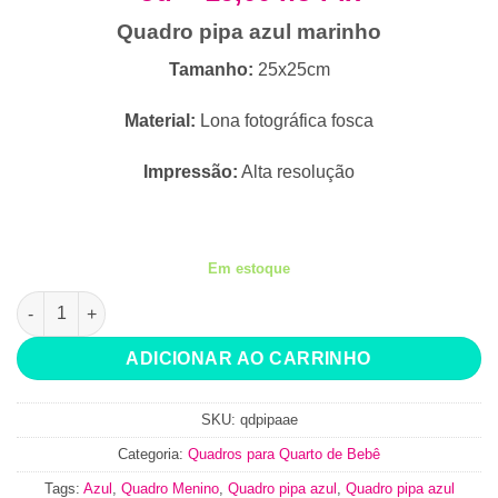
R$34,90.
R$29,90.
Quadro pipa azul marinho
Tamanho:
25x25cm
Material:
Lona fotográfica fosca
Impressão:
Alta resolução
Em estoque
Quadro pipa azul marinho quantidade
ADICIONAR AO CARRINHO
SKU:
qdpipaae
Categoria:
Quadros para Quarto de Bebê
Tags:
Azul
,
Quadro Menino
,
Quadro pipa azul
,
Quadro pipa azul