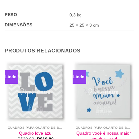
PESO
0,3 kg
DIMENSÕES
25 × 25 × 3 cm
PRODUTOS RELACIONADOS
Lindo!
Lindo!
QUADROS PARA QUARTO DE BEBÊ
QUADROS PARA QUARTO DE BEBÊ
Quadro você é nossa maior
Quadro love azul
aventura azul
O
O