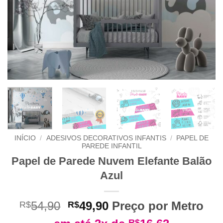
INÍCIO
/
ADESIVOS DECORATIVOS INFANTIS
/
PAPEL DE
PAREDE INFANTIL
Papel de Parede Nuvem Elefante Balão
Azul
O
O
54,90
49,90
Preço por Metro
R$
R$
preço
preço
R$