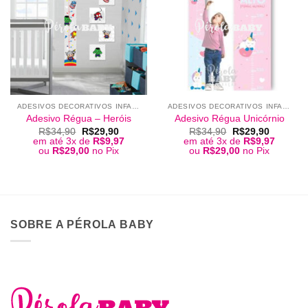
ADESIVOS DECORATIVOS INFANTIS
ADESIVOS DECORATIVOS INFANTIS
Adesivo Régua – Heróis
Adesivo Régua Unicórnio
O
O
O
O
R$
34,90
R$
29,90
R$
34,90
R$
29,90
preço
preço
preço
preço
em até 3x de
R$
9,97
em até 3x de
R$
9,97
original
atual
original
atual
ou
R$
29,00
no Pix
ou
R$
29,00
no Pix
era:
é:
era:
é:
R$34,90.
R$29,90.
R$34,90.
R$29,90
SOBRE A PÉROLA BABY