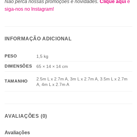
Não perca nossas promoções e novidades.
Clique aqui
e
siga-nos no Instagram!
INFORMAÇÃO ADICIONAL
PESO
1,5 kg
DIMENSÕES
65 × 14 × 14 cm
2.5m L x 2.7m A, 3m L x 2.7m A, 3.5m L x 2.7m
TAMANHO
A, 4m L x 2.7m A
AVALIAÇÕES (0)
Avaliações