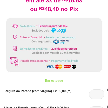
em até 3x de
16,63
original
atual
era:
é:
ou
48,40
no Pix
R$
R$54,90.
R$49,90.
Em estoque
Largura da Parede (com vírgula) Ex.: 0,00 (m)
Altura da Parede (com vírgula) Ex.: 0,00 (m)