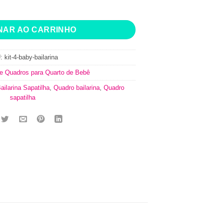
na Sapatilha quantidade
NAR AO CARRINHO
U:
kit-4-baby-bailarina
de Quadros para Quarto de Bebê
ilarina Sapatilha
,
Quadro bailarina
,
Quadro
sapatilha