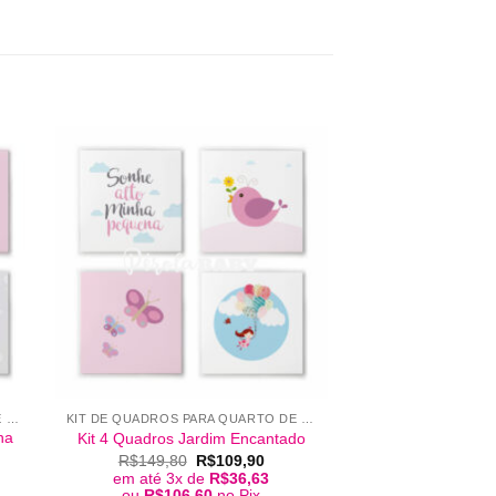
+
KIT DE QUADROS PARA QUARTO DE BEBÊ
KIT DE QUADROS PARA QUARTO DE BEBÊ
na
Kit 4 Quadros Jardim Encantado
O
O
R$
149,80
R$
109,90
preço
preço
em até 3x de
R$
36,63
original
atual
ço
ou
R$
106,60
no Pix