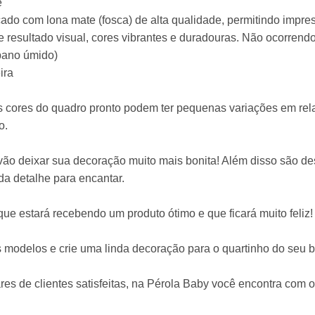
e
icado com lona mate (fosca) de alta qualidade, permitindo impre
e resultado visual, cores vibrantes e duradouras. Não ocorre
(pano úmido)
ira
s cores do quadro pronto podem ter pequenas variações em rel
o.
vão deixar sua decoração muito mais bonita! Além disso são d
a detalhe para encantar.
que estará recebendo um produto ótimo e que ficará muito feliz!
 modelos e crie uma linda decoração para o quartinho do seu 
es de clientes satisfeitas, na Pérola Baby você encontra com 