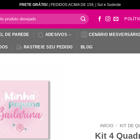
FRETE GRÁTIS!
| PEDIDOS ACIMA DE 159, | Sul e Sudeste
POLÍTI
EL DE PAREDE
ADESIVOS
CENÁRIO MESVERSÁRI
DOS
RASTREIE SEU PEDIDO
BLOG
INÍCIO
/
KIT DE 
Kit 4 Quad