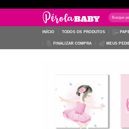
Skip
to
Pesquisar
content
por:
INÍCIO
TODOS OS PRODUTOS
PAP
FINALIZAR COMPRA
MEUS PEDI