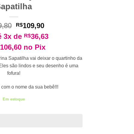
apatilha
O
O
9,80
109,90
R$
preço
preço
é 3x de
36,63
R$
original
atual
era:
é:
106,60
no Pix
R$149,80.
R$109,90.
ina Sapatilha vai deixar o quartinho da
Eles são lindos e seu desenho é uma
fofura!
 com o nome da sua bebê!!!
Em estoque