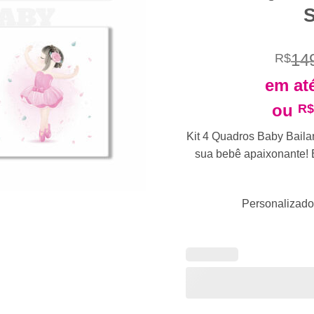
S
14
R$
em at
ou
R$
Kit 4 Quadros Baby Bailar
sua bebê apaixonante! 
Personalizado