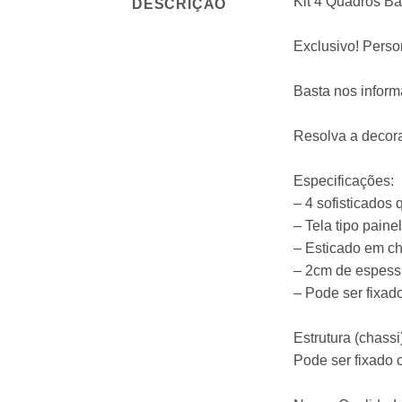
Kit 4 Quadros Ba
DESCRIÇÃO
Exclusivo! Pers
Basta nos infor
Resolva a decora
Especificações:
– 4 sofisticados 
– Tela tipo pain
– Esticado em ch
– 2cm de espessu
– Pode ser fixad
Estrutura (chass
Pode ser fixado 