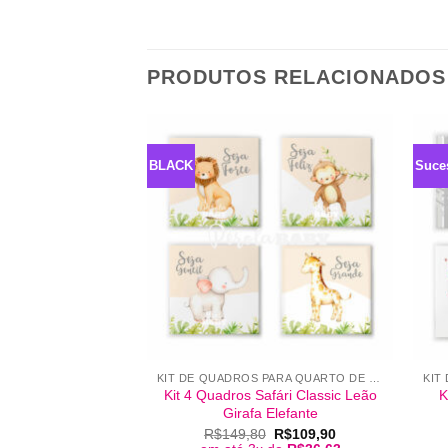
PRODUTOS RELACIONADOS
BLACK
Suce
+
+
KIT DE QUADROS PARA QUARTO DE BEBÊ
Kit 4 Quadros Safári Classic Leão
K
Girafa Elefante
O
O
R$
149,80
R$
109,90
preço
preço