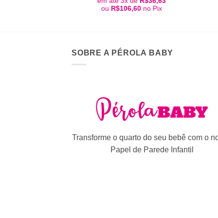
em até 3x de
R$
36,63
original
atual
ou
R$
106,60
no Pix
era:
é:
R$149,80.
R$109,90.
SOBRE A PÉROLA BABY
Transforme o quarto do seu bebê com o n
Papel de Parede Infantil
Na Pérola Baby você tem certeza de que 
receber seu pedido certinho com a confi
de milhares de mamães que nos amam