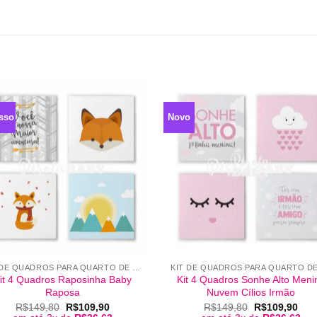
sso
Novo
+
KIT DE QUADROS PARA QUARTO DE BEBÊ
it 4 Quadros Raposinha Baby
Kit 4 Quadros Sonhe Alto Meni
Raposa
Nuvem Cílios Irmão
O
O
O
O
R$
149,80
R$
109,90
R$
149,80
R$
109,90
preço
preço
preço
pre