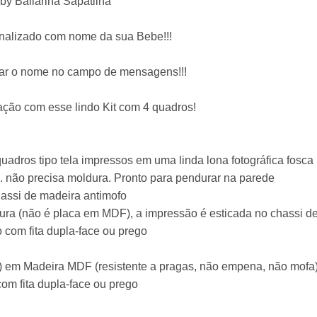
by Bailarina Sapatilha
onalizado com nome da sua Bebe!!!
mar o nome no campo de mensagens!!!
ção com esse lindo Kit com 4 quadros!
quadros tipo tela impressos em uma linda lona fotográfica fosca
el. não precisa moldura. Pronto para pendurar na parede
assi de madeira antimofo
ra (não é placa em MDF), a impressão é esticada no chassi d
o com fita dupla-face ou prego
i) em Madeira MDF (resistente a pragas, não empena, não mofa
com fita dupla-face ou prego