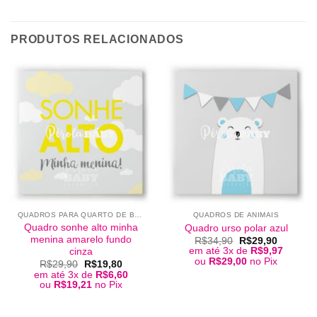
PRODUTOS RELACIONADOS
QUADROS PARA QUARTO DE BEBÊ
QUADROS DE ANIMAIS
Quadro sonhe alto minha
Quadro urso polar azul
menina amarelo fundo
O
O
R$
34,90
R$
29,90
preço
preço
em até 3x de
R$
9,97
cinza
original
atual
ou
R$
29,00
no Pix
O
O
R$
29,90
R$
19,80
era:
é:
preço
preço
em até 3x de
R$
6,60
R$34,90.
R$29,90
original
atual
ou
R$
19,21
no Pix
era:
é:
R$29,90.
R$19,80.