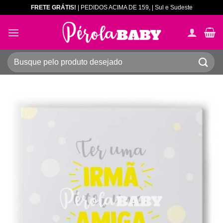
Skip
FRETE GRÁTIS!
| PEDIDOS ACIMA DE 159, | Sul e Sudeste
to
content
Pesquisar
por: