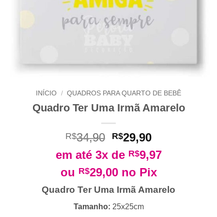
INÍCIO
/
QUADROS PARA QUARTO DE BEBÊ
Quadro Ter Uma Irmã Amarelo
O
O
34,90
29,90
R$
R$
preço
preço
em até 3x de
9,97
R$
original
atual
era:
é:
ou
29,00
no Pix
R$
R$34,90.
R$29,90.
Quadro Ter Uma Irmã Amarelo
Tamanho:
25x25cm