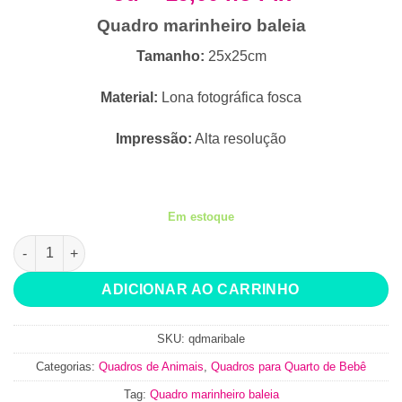
R$34,90.
R$29,90.
Quadro marinheiro baleia
Tamanho:
25x25cm
Material:
Lona fotográfica fosca
Impressão:
Alta resolução
Em estoque
Quadro marinheiro baleia quantidade
ADICIONAR AO CARRINHO
SKU:
qdmaribale
Categorias:
Quadros de Animais
,
Quadros para Quarto de Bebê
Tag:
Quadro marinheiro baleia