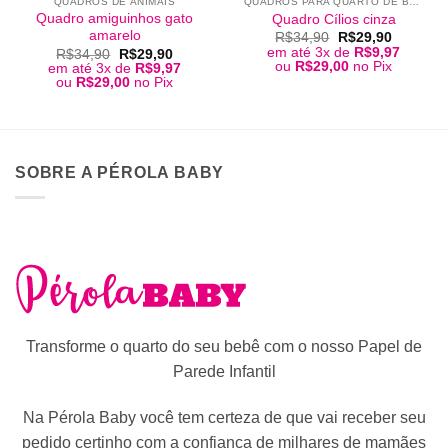
QUADROS DE ANIMAIS
QUADROS PARA QUARTO DE BEBÊ
Quadro amiguinhos gato
Quadro Cílios cinza
amarelo
O
O
R$
34,90
R$
29,90
preço
preço
em até 3x de
R$
9,97
O
O
R$
34,90
R$
29,90
original
atual
preço
preço
ou
R$
29,00
no Pix
em até 3x de
R$
9,97
era:
é:
original
atual
ou
R$
29,00
no Pix
R$34,90.
R$29,90
era:
é:
R$34,90.
R$29,90.
SOBRE A PÉROLA BABY
Transforme o quarto do seu bebê com o nosso Papel de
Parede Infantil
Na Pérola Baby você tem certeza de que vai receber seu
pedido certinho com a confiança de milhares de mamães