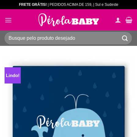
Skip
FRETE GRÁTIS!
| PEDIDOS ACIMA DE 159, | Sul e Sudeste
to
content
Pesquisar
por:
Lindo!