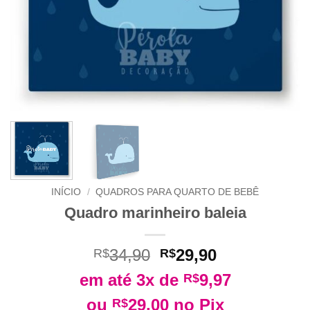
INÍCIO
/
QUADROS PARA QUARTO DE BEBÊ
Quadro marinheiro baleia
O
O
34,90
29,90
R$
R$
preço
preço
em até 3x de
9,97
R$
original
atual
era:
é:
ou
29,00
no Pix
R$