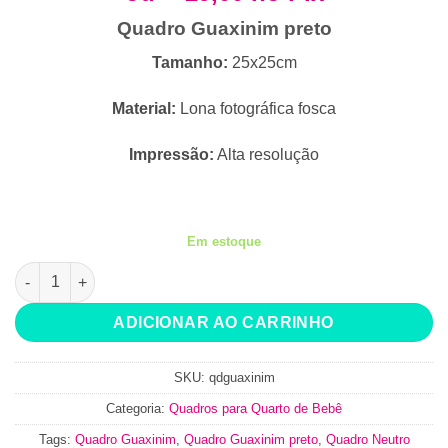
R$34,90.
R$29,90.
Quadro Guaxinim preto
Tamanho:
25x25cm
Material:
Lona fotográfica fosca
Impressão:
Alta resolução
Em estoque
Quadro Guaxinim preto quantidade
ADICIONAR AO CARRINHO
SKU:
qdguaxinim
Categoria:
Quadros para Quarto de Bebê
Tags:
Quadro Guaxinim
,
Quadro Guaxinim preto
,
Quadro Neutro