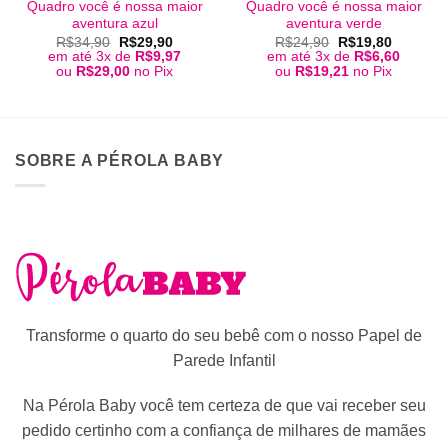
Quadro você é nossa maior
Quadro você é nossa maior
aventura azul
aventura verde
O
O
O
O
R$
34,90
R$
29,90
R$
24,90
R$
19,80
preço
preço
preço
preço
em até 3x de
R$
9,97
em até 3x de
R$
6,60
original
atual
original
atual
ou
R$
29,00
no Pix
ou
R$
19,21
no Pix
era:
é:
era:
é:
R$34,90.
R$29,90.
R$24,90.
R$19,80
SOBRE A PÉROLA BABY
Transforme o quarto do seu bebê com o nosso Papel de
Parede Infantil
Na Pérola Baby você tem certeza de que vai receber seu
pedido certinho com a confiança de milhares de mamães