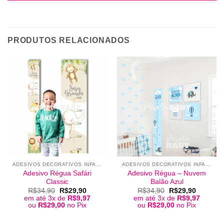
PRODUTOS RELACIONADOS
ADESIVOS DECORATIVOS INFANTIS
ADESIVOS DECORATIVOS INFANTIS
Adesivo Régua Safári
Adesivo Régua – Nuvem
Classic
Balão Azul
O
O
O
O
R$
34,90
R$
29,90
R$
34,90
R$
29,90
preço
preço
preço
preço
em até 3x de
R$
9,97
em até 3x de
R$
9,97
original
atual
original
atual
ou
R$
29,00
no Pix
ou
R$
29,00
no Pix
era:
é:
era:
é:
R$34,90.
R$29,90.
R$34,90.
R$29,90