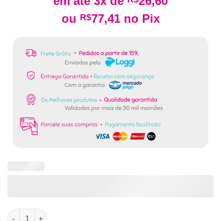
em até 3x de
26,60
ou
77,41
no Pix
R$
Adesivo de Porta para Quarto Ursinho Aviador Azul Escuro qua